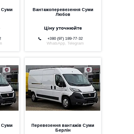
в Суми
Вантажоперевезення Суми
Любов
е
Ціну уточнюйте
2
+380 (97) 189-77-32
am
WhatsApp, Telegram
в Суми
Перевезення вантажів Суми
Берлін