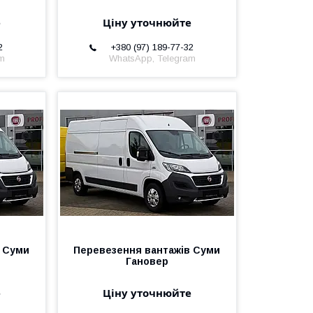
е
Ціну уточнюйте
2
+380 (97) 189-77-32
am
WhatsApp, Telegram
в Суми
Перевезення вантажів Суми
Гановер
е
Ціну уточнюйте