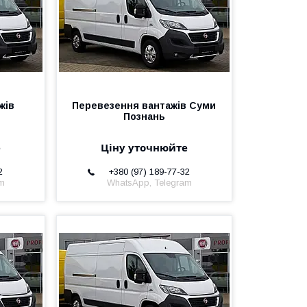
жів
Перевезення вантажів Суми
Познань
е
Ціну уточнюйте
2
+380 (97) 189-77-32
am
WhatsApp, Telegram