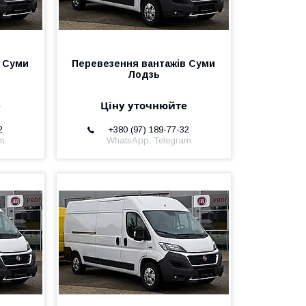
в Суми
Перевезення вантажів Суми
Лодзь
е
Ціну уточнюйте
2
+380 (97) 189-77-32
am
WhatsApp, Telegram