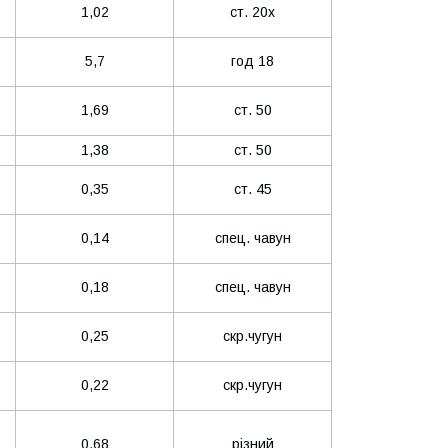
1,02
ст. 20х
5,7
год 18
1,69
ст. 50
1,38
ст. 50
0,35
ст. 45
0,14
спец. чавун
0,18
спец. чавун
0,25
скр.чугун
0,22
скр.чугун
0,68
різний