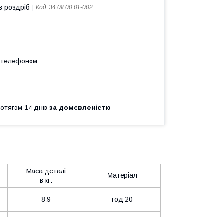
в роздріб
Код:
34.08.00.01-002
а телефоном
ротягом 14 днів
за домовленістю
Маса деталі
Матеріал
в кг.
8,9
год 20