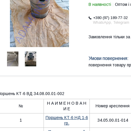
В наявності
Оптом і 
+380 (97) 189-77-32
WhatsApp, Telegram
Замовлення тільки з
повернення товару п
оршень КТ-6 ВД 34.08.00.01-002
Н А И М Е Н О В А Н
№
Номер креслення
И Е
Поршень КТ-6 НД 1-6
1
34.05.00.01-014
гр.