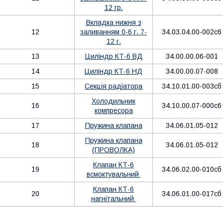
12 гр.
Вкладка нижня з
12
заливанням 0-6 г. 7-
34.03.04.00-002с6
12 г.
13
Циліндр КТ-6 ВД
34.00.00.06-001
14
Циліндр КТ-6 НД
34.00.00.07-008
15
Секція радіатора
34.10.01.00-003сб
Холодильник
16
34.10.00.07-000с6
компресора
17
Пружина клапана
34.06.01.05-012
Пружина клапана
18
34.06.01.05-012
(ПРОВОЛКА)
Клапан
КТ-6
19
34.06.02.00-010сб
всмоктувальний
Клапан
КТ-6
20
34.06.01.00-017сб
нагнітальний