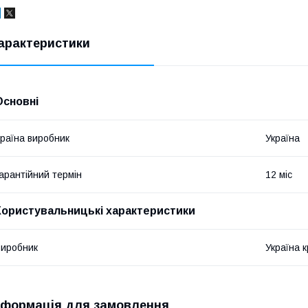
арактеристики
Основні
раїна виробник
Україна
арантійний термін
12 міс
Користувальницькі характеристики
иробник
Україна к
нформація для замовлення