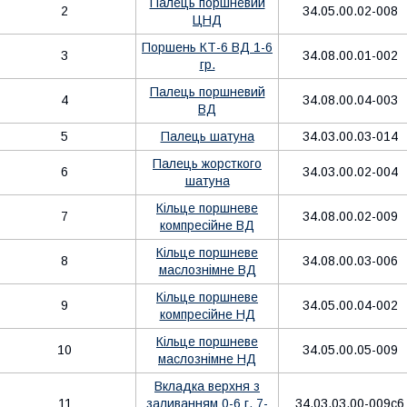
Палець поршневий
2
34.05.00.02-008
ЦНД
Поршень КТ-6 ВД 1-6
3
34.08.00.01-002
гр.
Палець поршневий
4
34.08.00.04-003
ВД
5
Палець шатуна
34.03.00.03-014
Палець жорсткого
6
34.03.00.02-004
шатуна
Кільце поршневе
7
34.08.00.02-009
компресійне ВД
Кільце поршневе
8
34.08.00.03-006
маслознімне ВД
Кільце поршневе
9
34.05.00.04-002
компресійне НД
Кільце поршневе
10
34.05.00.05-009
маслознімне НД
Вкладка верхня з
11
заливанням 0-6 г. 7-
34.03.03.00-009с6