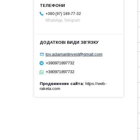
+380 (97) 189-77-32
WhatsApp, Telegram
tov.adamantinvest@gmail.com
+380971897732
+380971897732
Продвижение сайта
https://web-
raketa.com