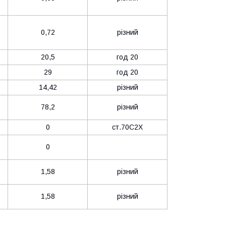
0,72
різний
20,5
год 20
29
год 20
14,42
різний
78,2
різний
0
ст.70С2Х
0
1,58
різний
1,58
різний