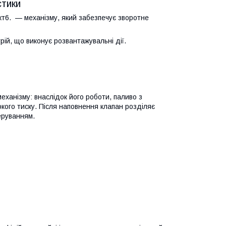
стики
 кт6. — механізму, який забезпечує зворотне
ій, що виконує розвантажувальні дії.
еханізму: внаслідок його роботи, паливо з
кого тиску. Після наповнення клапан розділяє
еруванням.