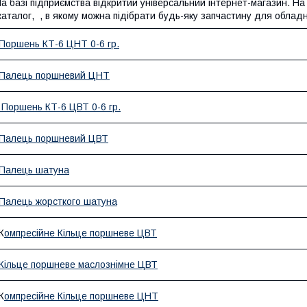
а базі підприємства відкритий універсальний інтернет-магазин. Н
аталог, , в якому можна підібрати будь-яку запчастину для облад
Поршень КТ-6 ЦНТ 0-6 гр.
Палець поршневий ЦНТ
Поршень КТ-6 ЦВТ 0-6 гр.
Палець поршневий ЦВТ
Палець шатуна
Палець жорсткого шатуна
К
омпресійне Кільце поршневе ЦВТ
Кільце поршневе маслознімне ЦВТ
К
омпресійне Кільце поршневе ЦНТ