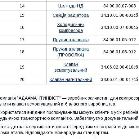
14
Циліндр НД
34.00.00.07-008
15
Секція радіатора
34.10.01.00-003сб
Холодильник
16
34.10.00.07-000с6
компресора
17
Пружина клапана
34.06.01.05-012
Пружина клапана
18
34.06.01.05-012
(ПРОВОЛКА)
Клапан
19
34.06.02.00-010сб
всмоктувальний
20
Клапан нагнітальний
34.06.01.00-017сб
омпанія "АДААМАНТИНВІСТ" — виробник запчастин для компресорн
упити клапан всмоктувальний кт6 власного виробництва.
користатися вигідним пропонуванням можуть клієнти з усіх регіоні
удь-якою транспортною компанією. Забезпечуємо документальний 
а всі деталі є сертифікати якості. Перед тим як потрапити до спо
ілька етапів. Відповідають міжнародним стандартам.