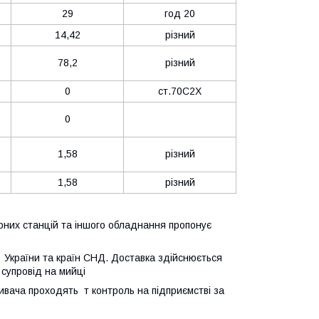
29
год 20
14,42
різний
78,2
різний
0
ст.70С2Х
0
1,58
різний
1,58
різний
их станцій та іншого обладнання пропонує
в України та країн СНД. Доставка здійснюється
супровід на мийці
живача проходять т контроль на підприємстві за