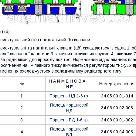
а) (б)
смоктувальний (а) і нагнітальний (б) клапани.
смоктувальні та нагнітальні клапани (аб) складаються із сідла 1, о
алої клапанної пластини 3, конічних стрічкових пружин 4, шпильки 7
ва ряди вікон для проходу повітря. Нормальний хід клапанних плас
осягнення на ГР певного тиску вимикається регулятором тиску. У п
тиснення охолоджується в холодильнику радіаторного типу
Н А И М Е Н О В А Н
№
Номер креслення
И Е
1
Поршень НД 1-6 гр.
34.05.00.01-014
Палець поршневий
2
34.05.00.02-008
НД
3
Поршень ВД 1-6 гр.
34.08.00.01-002
Палець поршневий
4
34.08.00.04-003
ВД