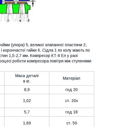
бойми (упора) 5, великої клапанної пластини 2,
 і корончастої гайки 6. Сідла 1 по колу мають по
тин 1,5-2,7 мм. Компресор КТ-6 Ел у разі
роцесі роботи компресора повітря між ступенями
Маса деталі
Матеріал
в кг.
8,9
год 20
1,02
ст. 20х
5,7
год 18
1,69
ст. 50