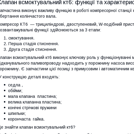
Клапан всмоктувальний кт6: функції та характери
апчастина виконує важливу функцію в роботі компресорної станції
бертання колінчастого вала.
омпресор КТ6 — трициліндрові, двоступеневий, W-подібний пристр
озвантажувальні функції здійснюються за 3 етапи:
смоктування.
Перша стадія стиснення.
Друга стадія стиснення.
лапан всмоктувальний кт6 виконує ключову роль у функціонуванні м
ідкачувального паливопроводу надходить у порожнину насоса висо
орожнину. Є запчастини цієї позиці з примусовим і автоматичним к
 конструкцію деталі входять:
седла ,
обійми;
мала клапана пластина;
велика клапанна пластина;
конічні стрічкові пружини
шпильки;
корончаста гайка.
е знайти клапан всмоктувальний кт6?