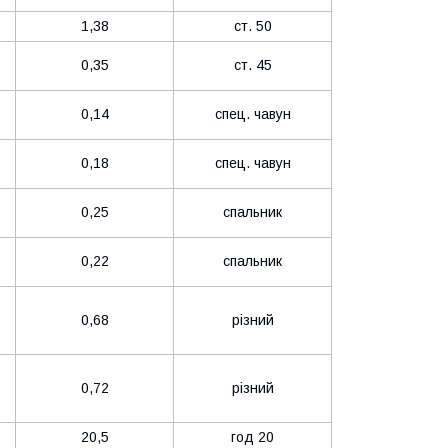
1,38
ст. 50
0,35
ст. 45
0,14
спец. чавун
0,18
спец. чавун
0,25
спальник
0,22
спальник
0,68
різний
0,72
різний
20,5
год 20