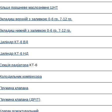
Кільце поршневе маслознімне ЦНТ
Вкладиш верхній з заливкою 0-6 гр. 7-12 гр.
Вкладиш нижній з заливкою 0-6 гр. 7-12 гр.
Циліндр КТ-6 ВД
Циліндр КТ-6 НД
Секція радіатора
КТ-6
Холодильник компресора
Пружина клапана
Пружина клапана (ДРІТ)
Клапан всмоктувальний