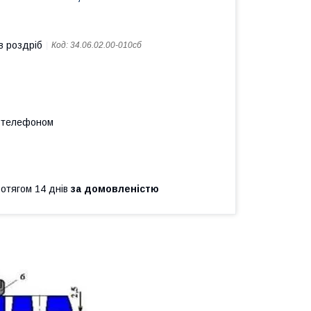
в роздріб
Код:
34.06.02.00-010сб
а телефоном
ротягом 14 днів
за домовленістю