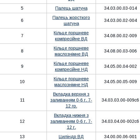
5
Палець шатуна
34.03.00.03-014
Палець жорсткого
6
34.03.00.02-004
шатуна
Кільце поршневе
7
34.08.00.02-009
компресійне ВД
Кільце поршневе
8
34.08.00.03-006
маслознімне ВД
Кільце поршневе
9
34.05.00.04-002
компресійне НД
Кільце поршневе
10
34.05.00.05-009
маслознімне НД
Вкладка верхня з
11
заливанням 0-6 г. 7-
34.03.03.00-009с6
12 гр.
Вкладка нижня з
12
заливанням 0-6 г. 7-
34.03.04.00-002с6
12 г.
13
Циліндр ВД
34.00.00.06-001