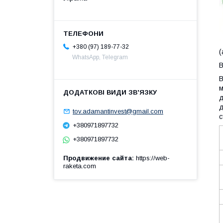
+380 (97) 189-77-32
(
WhatsApp, Telegram
В
В
м
д
д
tov.adamantinvest@gmail.com
с
+380971897732
+380971897732
Продвижение сайта
https://web-
raketa.com