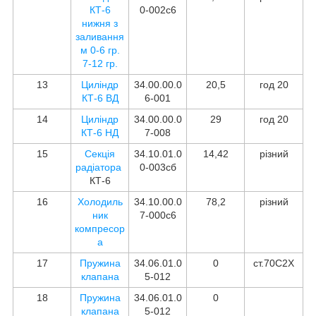
КТ-6
0-002с6
нижня з
заливання
м 0-6 гр.
7-12 гр.
13
Циліндр
34.00.00.0
20,5
год 20
КТ-6 ВД
6-001
14
Циліндр
34.00.00.0
29
год 20
КТ-6 НД
7-008
15
Секція
34.10.01.0
14,42
різний
радіатора
0-003сб
КТ-6
16
Холодиль
34.10.00.0
78,2
різний
ник
7-000с6
компресор
а
17
Пружина
34.06.01.0
0
ст.70С2Х
клапана
5-012
18
Пружина
34.06.01.0
0
клапана
5-012