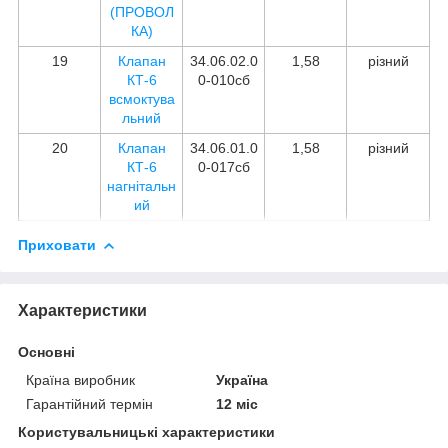
(ПРОВОЛ
КА)
19
Клапан
34.06.02.0
1,58
різний
КТ-6
0-010сб
всмоктува
льний
20
Клапан
34.06.01.0
1,58
різний
КТ-6
0-017сб
нагнітальн
ий
Приховати
Характеристики
Основні
Країна виробник
Україна
Гарантійний термін
12 міс
Користувальницькі характеристики