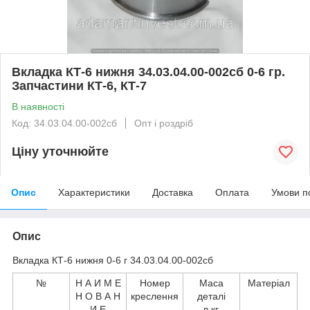
Вкладка КТ-6 нижня 34.03.04.00-002сб 0-6 гр.
Запчастини КТ-6, КТ-7
В наявності
Код: 34.03.04.00-002сб
Опт і роздріб
Ціну уточнюйте
Опис
Характеристики
Доставка
Оплата
Умови п
Опис
Вкладка КТ-6 нижня 0-6 г 34.03.04.00-002сб
№
Н А И М Е
Номер
Маса
Матеріал
Н О В А Н
креслення
деталі
И Е
в кг.