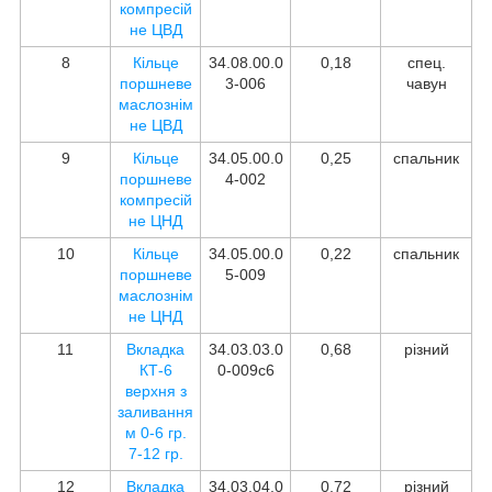
компресій
не ЦВД
8
Кільце
34.08.00.0
0,18
спец.
поршневе
3-006
чавун
маслознім
не ЦВД
9
Кільце
34.05.00.0
0,25
спальник
поршневе
4-002
компресій
не ЦНД
10
Кільце
34.05.00.0
0,22
спальник
поршневе
5-009
маслознім
не ЦНД
11
Вкладка
34.03.03.0
0,68
різний
КТ-6
0-009с6
верхня з
заливання
м 0-6 гр.
7-12 гр.
12
Вкладка
34.03.04.0
0,72
різний