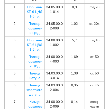
1
Поршень
34.05.00.0
8,9
год 20
КТ-6 ЦНД
1-014
1-6 гр.
2
Палець
34.05.00.0
1,02
ст. 20х
поршневи
2-008
й ЦНД
3
Поршень
34.08.00.0
5,7
год 18
КТ-6 ЦВД
1-002
1-6 гр.
4
Палець
34.08.00.0
1,69
ст. 50
поршневи
4-003
й ЦВД
5
Палець
34.03.00.0
1,38
ст. 50
шатуна
3-014
6
Палець
34.03.00.0
0,35
ст. 45
жорсткого
2-004
шатуна
7
Кільце
34.08.00.0
0,14
спец.
поршневе
2-009
чавун