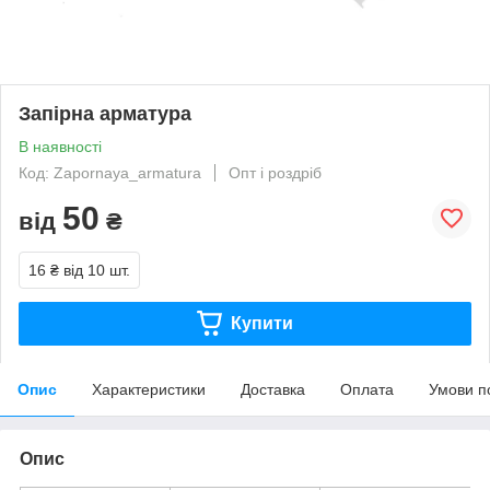
Запірна арматура
В наявності
Код: Zapornaya_armatura
Опт і роздріб
50
від
₴
16 ₴
від 10 шт.
Купити
Опис
Характеристики
Доставка
Оплата
Умови п
Опис