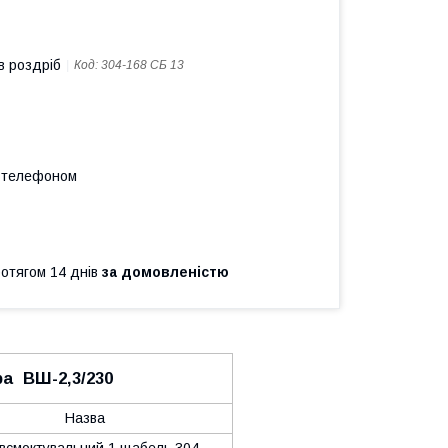
в роздріб
Код:
304-168 СБ 13
а телефоном
ротягом 14 днів
за домовленістю
ора ВШ-2,3/230
Назва