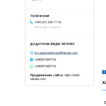
+380 (97) 189-77-32
WhatsApp, Telegram
tov.adamantinvest@gmail.com
+380971897732
+380971897732
Продвижение сайта
https://web-
raketa.com
Х