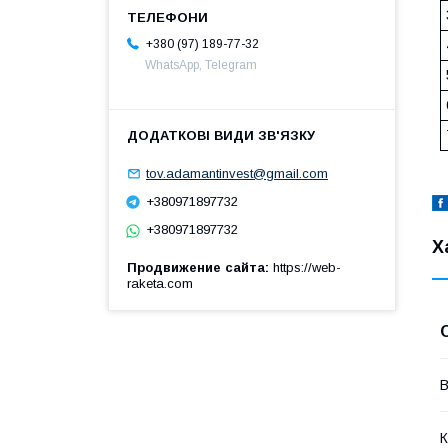
+380 (97) 189-77-32
WhatsApp, Telegram
tov.adamantinvest@gmail.com
+380971897732
+380971897732
Х
Продвижение сайта
https://web-
raketa.com
В
К