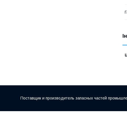
Г
І
Ц
Поставщик и производитель запасных частей промышле