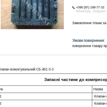
+380 (97) 189-77-32
WhatsApp, Telegram
Замовлення тільки з
повернення товару п
лапан всмоктувальний СБ.401-3-2
Запасні частини до компрес
№
Назва
1
Клапан 
2
Клапан 