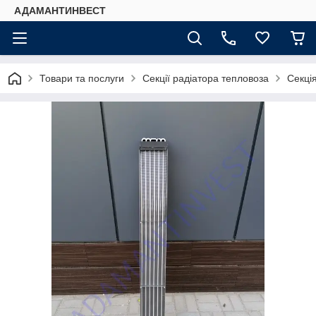
АДАМАНТИНВЕСТ
Товари та послуги
Секції радіатора тепловоза
Секці