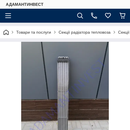
АДАМАНТИНВЕСТ
Товари та послуги
Секції радіатора тепловоза
Секці