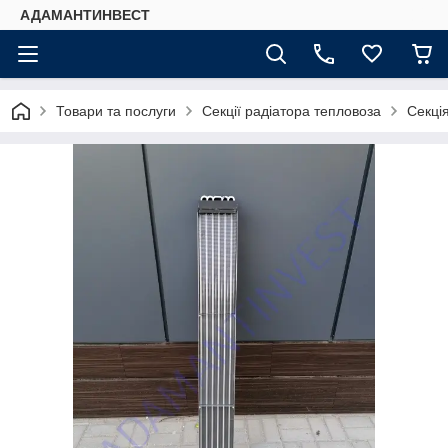
АДАМАНТИНВЕСТ
Товари та послуги
Секції радіатора тепловоза
Секці