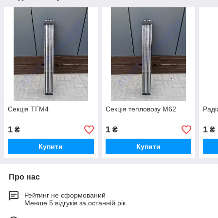
Секція ТГМ4
Секція тепловозу М62
Раді
1
1
1
₴
₴
₴
Купити
Купити
Про нас
Рейтинг не сформований
Менше 5 відгуків за останній рік