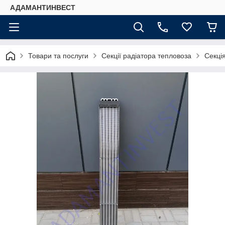
АДАМАНТИНВЕСТ
Товари та послуги
Секції радіатора тепловоза
Секці