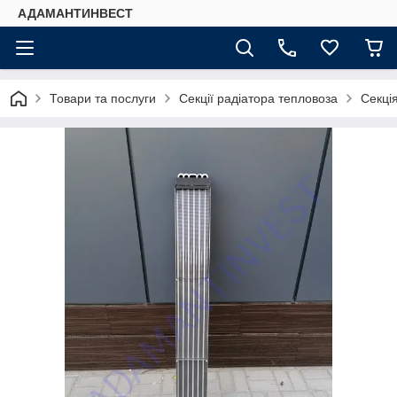
АДАМАНТИНВЕСТ
Товари та послуги
Секції радіатора тепловоза
Секці