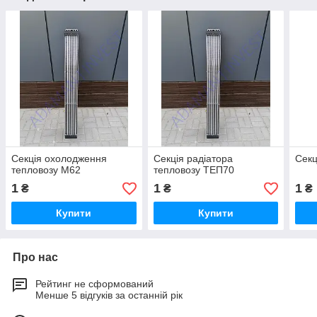
Секція охолодження
Секція радіатора
Секц
тепловозу М62
тепловозу ТЕП70
1
1
1
₴
₴
₴
Купити
Купити
Про нас
Рейтинг не сформований
Менше 5 відгуків за останній рік