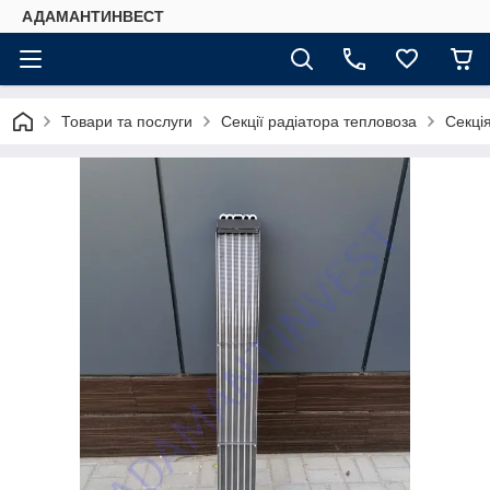
АДАМАНТИНВЕСТ
Товари та послуги
Секції радіатора тепловоза
Секці