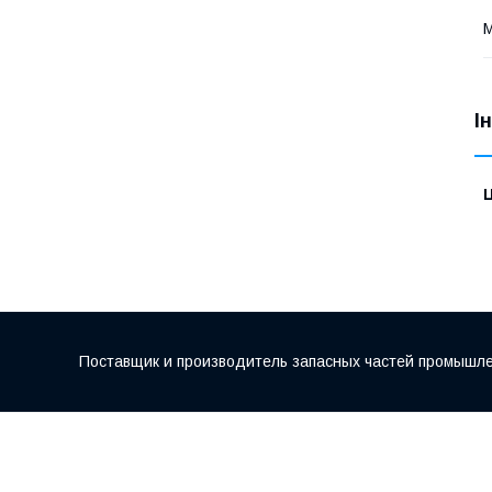
М
І
Ц
Поставщик и производитель запасных частей промышле