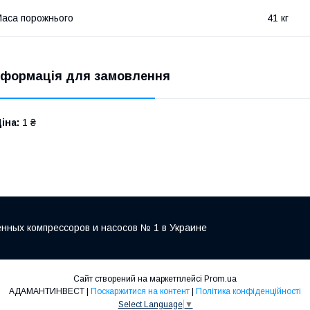
аса порожнього
41 кг
нформація для замовлення
іна:
1 ₴
нных компрессоров и насосов № 1 в Украине
Сайт створений на маркетплейсі
Prom.ua
АДАМАНТИНВЕСТ |
Поскаржитися на контент
|
Політика конфіденційності
Select Language
▼