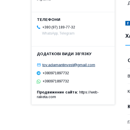
Д
+380 (97) 189-77-32
WhatsApp, Telegram
Х
tov.adamantinvest@gmail.com
+380971897732
В
+380971897732
К
Продвижение сайта
https://web-
raketa.com
Г