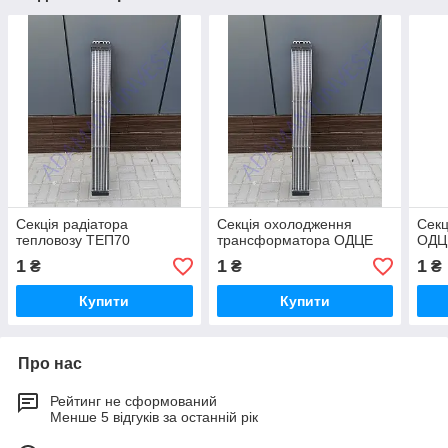
Секція радіатора
Секція охолодження
Секц
тепловозу ТЕП70
трансформатора ОДЦЕ
ОДЦ
1
1
1
₴
₴
₴
Купити
Купити
Про нас
Рейтинг не сформований
Менше 5 відгуків за останній рік