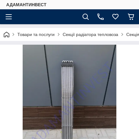
АДАМАНТИНВЕСТ
Товари та послуги
Секції радіатора тепловоза
Секці