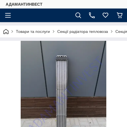
АДАМАНТИНВЕСТ
Товари та послуги
Секції радіатора тепловоза
Секці