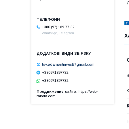
Д
+380 (97) 189-77-32
WhatsApp, Telegram
Х
tov.adamantinvest@gmail.com
+380971897732
В
+380971897732
К
Продвижение сайта
https://web-
raketa.com
Г