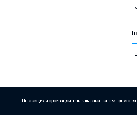
М
І
Ц
Поставщик и производитель запасных частей промышле