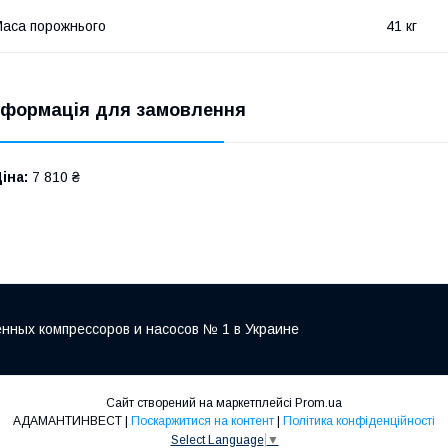
аса порожнього
41 кг
нформація для замовлення
іна:
7 810 ₴
нных компрессоров и насосов № 1 в Украине
Сайт створений на маркетплейсі
Prom.ua
АДАМАНТИНВЕСТ |
Поскаржитися на контент
|
Політика конфіденційності
Select Language
▼