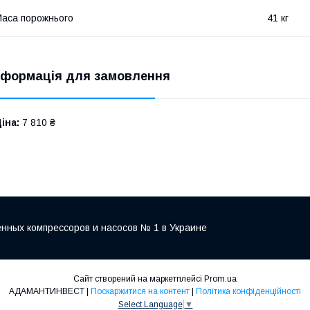
аса порожнього
41 кг
нформація для замовлення
іна:
7 810 ₴
нных компрессоров и насосов № 1 в Украине
Сайт створений на маркетплейсі
Prom.ua
АДАМАНТИНВЕСТ |
Поскаржитися на контент
|
Політика конфіденційності
Select Language
▼