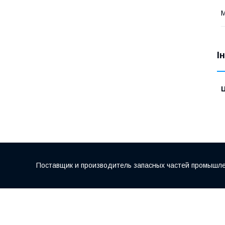
М
І
Ц
Поставщик и производитель запасных частей промышле