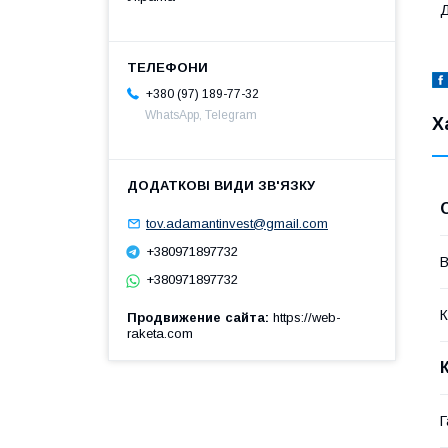
Д
+380 (97) 189-77-32
WhatsApp, Telegram
Х
tov.adamantinvest@gmail.com
+380971897732
В
+380971897732
К
Продвижение сайта
https://web-
raketa.com
Г