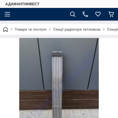
АДАМАНТИНВЕСТ
Товари та послуги
Секції радіатора тепловоза
Секці