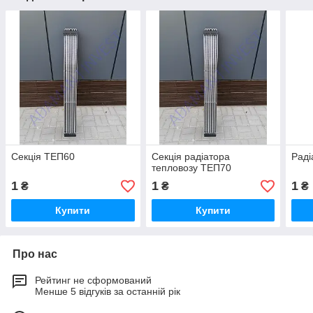
Секція ТЕП60
Секція радіатора
Раді
тепловозу ТЕП70
1
1
1
₴
₴
₴
Купити
Купити
Про нас
Рейтинг не сформований
Менше 5 відгуків за останній рік