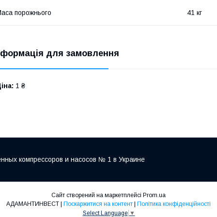
аса порожнього
41 кг
нформація для замовлення
іна:
1 ₴
нных компрессоров и насосов № 1 в Украине
Сайт створений на маркетплейсі
Prom.ua
АДАМАНТИНВЕСТ |
Поскаржитися на контент
|
Політика конфіденційності
Select Language
▼