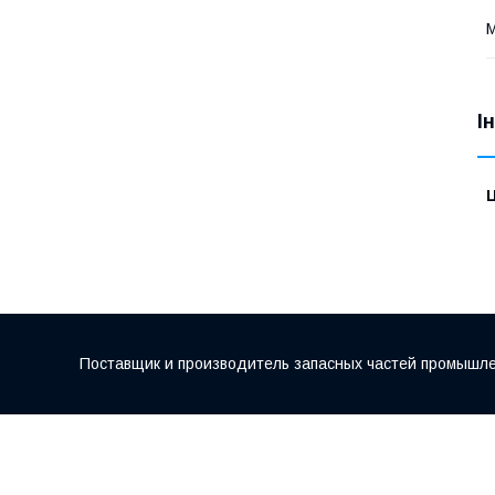
М
І
Ц
Поставщик и производитель запасных частей промышле