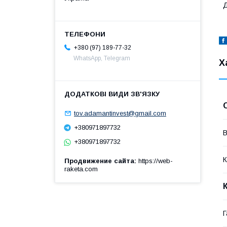
Д
+380 (97) 189-77-32
WhatsApp, Telegram
Х
tov.adamantinvest@gmail.com
+380971897732
В
+380971897732
К
Продвижение сайта
https://web-
raketa.com
Г