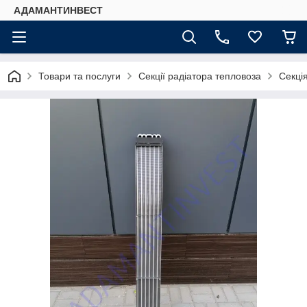
АДАМАНТИНВЕСТ
Товари та послуги
Секції радіатора тепловоза
Секці