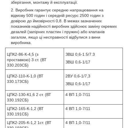
зберігання, монтажу й експлуатації.
Виробник гарантує середню напрацювання на
відмову 500 годин і середній ресурс 2500 годин з
довірою до ймовірності 0,8. В межах зазначених
показників надійності виробник здійснює заміну окремих
дезалей (запірних пластин і пружин) або клапанів
загалом, якщо ці несправності відбулися з вини
виробника.
ЦПК2-86-К-4,5 (з
ЗВШ 0,6-1.5/7.3
проставкою) 3 ст. (ВТ
ЗВШ 0,6-1/17
330.203СБ)
ЦПК2-110-К-1,0 (ВТ
2ВУ 0,6-1/7,3
330.173СБ)
ЗВШ 0,6-1/17
ЦПК2-130-К1,6 2 ст. (ВТ
4 ВП 1,0-7/11
330.192СБ)
ЦПК2-165-К-1,2 (ВТ
4 ВП 1,0-7/11
330.191СБ)
ЦПК2-205-К-1,2 1ст. (ВТ
4 ВП 1,0-7/11