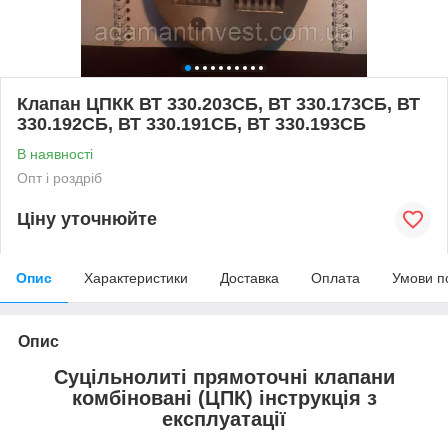
Клапан ЦПКК ВТ 330.203СБ, ВТ 330.173СБ, ВТ
330.192СБ, ВТ 330.191СБ, ВТ 330.193СБ
В наявності
Опт і роздріб
Ціну уточнюйте
Опис
Характеристики
Доставка
Оплата
Умови п
Опис
Суцільнолиті прямоточні клапани
комбіновані (ЦПК) інструкція з
експлуатації