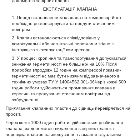
допомогою запірних планок.
ЕКСПЛУАТАЦІЯ КЛАПАНА
Перед встановленням клапана на компресор його
необхідно розконсервувати та продути стисненим
повітрям.
Клапан встановлюється співвідповідно у
всмоктувальні або нагнітальні порожнини згідно з
інструкцією з експлуатації компресора.
У процесі хропіння та транспортування допускається
зниження герметичності не більш ніж на 10% Після
приробки впродовж 12 годин на компресорі показник
герметичності нс має бути нижчим від зазначеного в
технічних умовах ТУ У 14004562.001-06Черіз кожні 500
годин роботи здійснюється промивання клапана в
керосині та продування стисненим повітрям від
забруднення.
Прилягання клапанних пластин до сідниць перевіряється на
просвіт.
Через кожні 1000 годин роботи здійснюється розбирання
клапана, за допомогою видалення запірних планок і
перевірка пластин на зношування і ламання візуальним