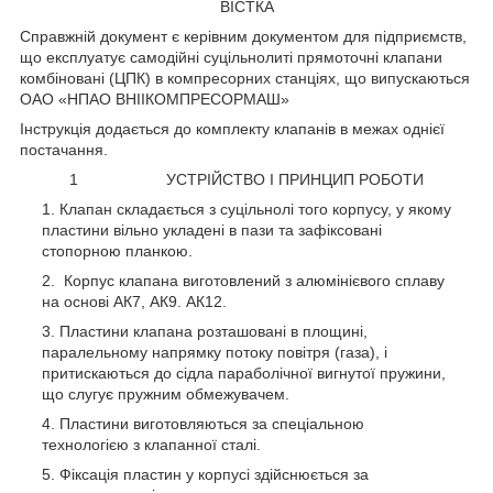
ВІСТКА
Справжній документ є керівним документом для підприємств,
що експлуатує самодійні суцільнолиті прямоточні клапани
комбіновані (ЦПК) в компресорних станціях, що випускаються
ОАО «НПАО ВНІІКОМПРЕСОРМАШ»
Інструкція додається до комплекту клапанів в межах однієї
постачання.
1 УСТРІЙСТВО І ПРИНЦИП РОБОТИ
Клапан складається з суцільнолі того корпусу, у якому
пластини вільно укладені в пази та зафіксовані
стопорною планкою.
Корпус клапана виготовлений з алюмінієвого сплаву
на основі АК7, АК9. АК12.
Пластини клапана розташовані в площині,
паралельному напрямку потоку повітря (газа), і
притискаються до сідла параболічної вигнутої пружини,
що слугує пружним обмежувачем.
Пластини виготовляються за спеціальною
технологією з клапанної сталі.
Фіксація пластин у корпусі здійснюється за