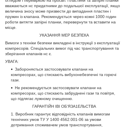
оглядом і перевіркою на просвіт. Пластини та запірні планки
вважаються нс придатними до подальшої експлуатації, якщо
величина зносу може призвести до випадання пластин і
пружин із клапана. Рекомендується через кожні 1000 годин
роботи витягти запірні планки, перевернути та вставити на
місце.
УКАЗАННЯ МЕР БЕЗПЕКА
Вимоги з техніки безпеки викладені в інструкції з експлуатації
компресорів. Спеціальних вимог під час транспортування та
зберігання клапанів нс є.
УВАГА:
Забороняється застосовувати клапани на
компресорах, що стискають вибухонебезпечні та горючі
гази.
Не рекомендується застосовувати клапани на
компресорах, що стискають забруднені гази та повітря,
що підлягає лужному очищенню.
ГАРАНТІЙН ІВІ ОБ'ЯЗА1ЕЛЬСТВА
Виробник гарантує відповідність клапанів вимогам
технічних умов ТУ У 1400 4562.001-06 за умови
дотримання споживачем умов транспортування,